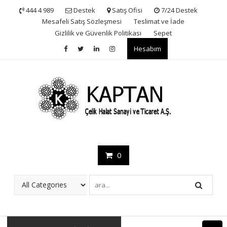
Skip
444 4 989
Destek
Satış Ofisi
7/24 Destek
to
Mesafeli Satış Sözleşmesi
Teslimat ve İade
content
Gizlilik ve Güvenlik Politikası
Sepet
Hesabım
0