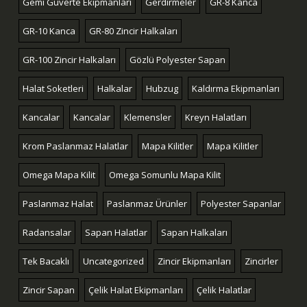
Gemi Güverte Ekipmanları
Gerdirmeler
GR-8 Kanca
GR-10 Kanca
GR-80 Zincir Halkaları
GR-100 Zincir Halkaları
Gözlü Polyester Sapan
Halat Soketleri
Halkalar
Hubzug
Kaldırma Ekipmanları
Kancalar
Kancalar
Klemensler
Kreyn Halatları
Krom Paslanmaz Halatlar
Mapa Kilitler
Mapa Kilitler
Omega Mapa Kilit
Omega Somunlu Mapa Kilit
Paslanmaz Halat
Paslanmaz Ürünler
Polyester Sapanlar
Radansalar
Sapan Halatlar
Sapan Halkaları
Tek Bacaklı
Uncategorized
Zincir Ekipmanları
Zincirler
Zincir Sapan
Çelik Halat Ekipmanları
Çelik Halatlar