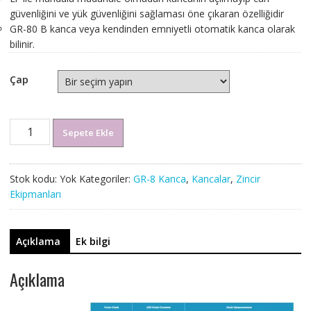
güvenliğini ve yük güvenliğini sağlaması öne çıkaran özelliğidir
GR-80 B kanca veya kendinden emniyetli otomatik kanca olarak
bilinir.
Çap
GR-
Sepete Ekle
80
B
Kanca
Stok kodu:
Yok
Kategoriler:
GR-8 Kanca
,
Kancalar
,
Zincir
Ekonomik
Ekipmanları
adet
Açıklama
Ek bilgi
Açıklama